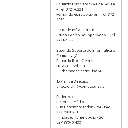
Eduardo Francisco Silva de Souza
– Tel. 3721-6321
Fernando Garcia Xavier – Tel. 3721-
4676
Setor de Infraestrutura:
Bruna Coelho Raupp Silvano – Tel.
3721-4677
Setor de Suporte de Informática e
Comunicação:
Eduardo B. da C. Krukoski
Lucas de Anhaia
–> chamados.setic.ufsc.br
E-Mail da Direção:
direcao.cfm@contato.ufsc.br
Endereço:
Reitoria - Prédio II
Rua Desembargador Vitor Lima,
222, sala 901
Trindade, Florianópolis - SC
CEP 88040-400