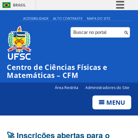
BRASIL
Simplifique!
ACESSIBILIDADE
ALTO CONTRASTE
MAPA DO SITE
Comunica BR
Participe
Acesso à informação
Legislação
Centro de Ciências Físicas e
Canais
Matemáticas – CFM
Área Restrita
Administradores do Site
MENU
🚀 Inscrições abertas para o