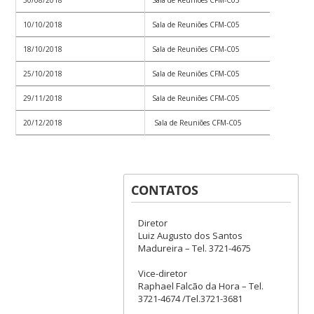
10/10/2018
Sala de Reuniões CFM-C05
Con
18/10/2018
Sala de Reuniões CFM-C05
Con
25/10/2018
Sala de Reuniões CFM-C05
Con
29/11/2018
Sala de Reuniões CFM-C05
Con
20/12/2018
Sala de Reuniões CFM-C05
Con
CONTATOS
Diretor
Luiz Augusto dos Santos
Madureira – Tel. 3721-4675
Vice-diretor
Raphael Falcão da Hora – Tel.
3721-4674 /Tel.3721-3681