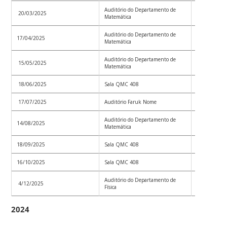
Auditório do Departamento de
20/03/2025
Convoc_002
Matemática
Auditório do Departamento de
17/04/2025
Convoc_003
Matemática
Auditório do Departamento de
15/05/2025
Convoc_004
Matemática
18/06/2025
Sala QMC 408
Convoc_005
17/07/2025
Auditório Faruk Nome
Convoc_006
Auditório do Departamento de
14/08/2025
Convoc_007
Matemática
18/09/2025
Sala QMC 408
Convoc_008
16/10/2025
Sala QMC 408
Convoc_009
Auditório do Departamento de
4/12/2025
Convoc_010
Física
2024