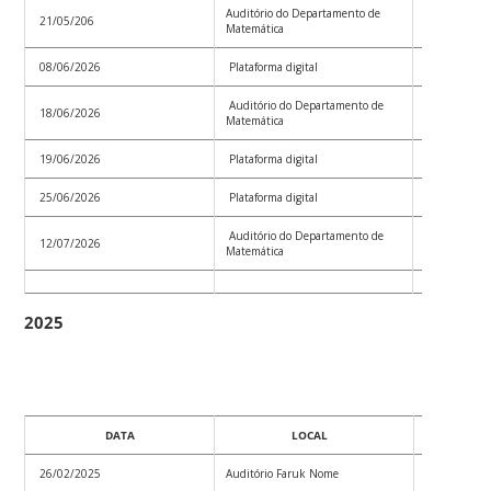
Auditório do Departamento de
21/05/206
Convoc_007
Matemática
08/06/2026
Plataforma digital
Convoc_008
Auditório do Departamento de
18/06/2026
Convoc_009
Matemática
19/06/2026
Plataforma digital
Convoc_010
25/06/2026
Plataforma digital
Convoc_011
Auditório do Departamento de
12/07/2026
Convoc_012
Matemática
2025
DATA
LOCAL
26/02/2025
Auditório Faruk Nome
Convoc_001