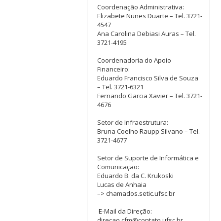
Coordenação Administrativa:
Elizabete Nunes Duarte – Tel. 3721-
4547
Ana Carolina Debiasi Auras – Tel.
3721-4195
Coordenadoria do Apoio
Financeiro:
Eduardo Francisco Silva de Souza
– Tel. 3721-6321
Fernando Garcia Xavier – Tel. 3721-
4676
Setor de Infraestrutura:
Bruna Coelho Raupp Silvano – Tel.
3721-4677
Setor de Suporte de Informática e
Comunicação:
Eduardo B. da C. Krukoski
Lucas de Anhaia
–> chamados.setic.ufsc.br
E-Mail da Direção:
direcao.cfm@contato.ufsc.br