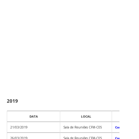
2019
DATA
LOCAL
C
21/03/2019
Sala de Reuniões CFM-C05
Convocação_00
26/03/2019
Sala de Reuniões CFM-C05
Convocação 00