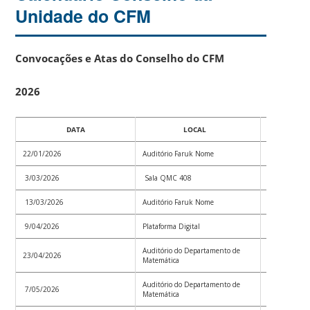
Unidade do CFM
Convocações e Atas do Conselho do CFM
2026
DATA
LOCAL
22/01/2026
Auditório Faruk Nome
Convoc_001
3/03/2026
Sala QMC 408
Convoc_002
13/03/2026
Auditório Faruk Nome
Convoc_003
9/04/2026
Plataforma Digital
Convoc_004
Auditório do Departamento de
23/04/2026
Convoc_005
Matemática
Auditório do Departamento de
7/05/2026
Convoc_006
Matemática