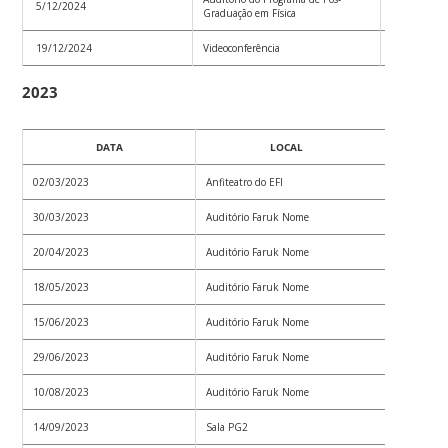
5/12/2024
Convoc_01
Graduação em Física
19/12/2024
Videoconferência
Convoc_01
2023
DATA
LOCAL
02/03/2023
Anfiteatro do EFI
Convoc_0
30/03/2023
Auditório Faruk Nome
Convoc_0
20/04/2023
Auditório Faruk Nome
Convoc_0
18/05/2023
Auditório Faruk Nome
Convoc_0
15/06/2023
Auditório Faruk Nome
Convoc_0
29/06/2023
Auditório Faruk Nome
Convoc_0
10/08/2023
Auditório Faruk Nome
Convoc_0
14/09/2023
Sala PG2
Convoc_0