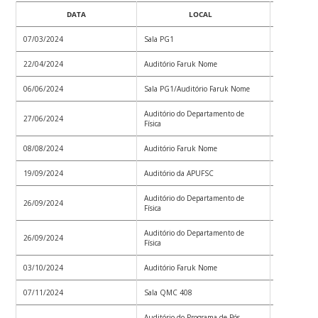
DATA
LOCAL
07/03/2024
Sala PG1
Convoc_00
22/04/2024
Auditório Faruk Nome
Convoc_00
06/06/2024
Sala PG1/Auditório Faruk Nome
Convoc_00
Auditório do Departamento de
27/06/2024
Convoc_00
Física
08/08/2024
Auditório Faruk Nome
Convoc_00
19/09/2024
Auditório da APUFSC
Convoc_00
Auditório do Departamento de
26/09/2024
Convoc_00
Física
Auditório do Departamento de
26/09/2024
Convoc_00
Física
03/10/2024
Auditório Faruk Nome
Convoc_00
07/11/2024
Sala QMC 408
Convoc_01
Auditório do Programa de Pós-