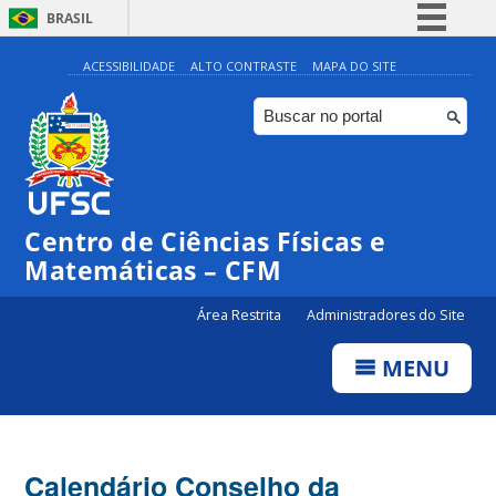
BRASIL
Simplifique!
ACESSIBILIDADE
ALTO CONTRASTE
MAPA DO SITE
Comunica BR
Participe
Acesso à informação
Legislação
Centro de Ciências Físicas e
Canais
Matemáticas – CFM
Área Restrita
Administradores do Site
MENU
Calendário Conselho da