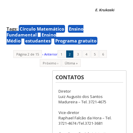
E. Krukoski
Tags:
Círculo Matemático
Ensino
Fundamental
Ensino
Médio
estudantes
Programa gratuito
Página 2 de 15
‹ Anterior
1
2
3
4
5
6
Próximo ›
Última »
CONTATOS
Diretor
Luiz Augusto dos Santos
Madureira – Tel. 3721-4675
Vice-diretor
Raphael Falcão da Hora – Tel.
3721-4674 /Tel.3721-3681