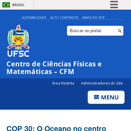
BRASIL
Simplifique!
ACESSIBILIDADE
ALTO CONTRASTE
MAPA DO SITE
Comunica BR
Participe
Acesso à informação
Legislação
Centro de Ciências Físicas e
Canais
Matemáticas – CFM
Área Restrita
Administradores do Site
MENU
COP 30: O Oceano no centro