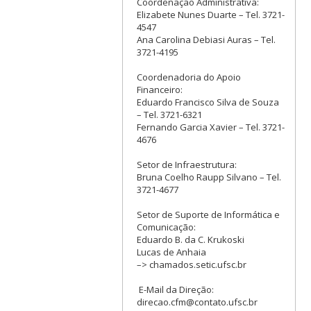
Coordenação Administrativa:
Elizabete Nunes Duarte – Tel. 3721-
4547
Ana Carolina Debiasi Auras – Tel.
3721-4195
Coordenadoria do Apoio
Financeiro:
Eduardo Francisco Silva de Souza
– Tel. 3721-6321
Fernando Garcia Xavier – Tel. 3721-
4676
Setor de Infraestrutura:
Bruna Coelho Raupp Silvano – Tel.
3721-4677
Setor de Suporte de Informática e
Comunicação:
Eduardo B. da C. Krukoski
Lucas de Anhaia
–> chamados.setic.ufsc.br
E-Mail da Direção:
direcao.cfm@contato.ufsc.br