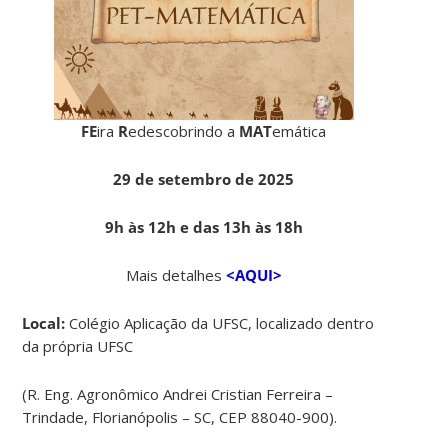
FE
ira
R
edescobrindo a
MAT
emática
29 de setembro de 2025
9h às 12h e das 13h às 18h
Mais detalhes
<AQUI>
Local:
Colégio Aplicação da UFSC, localizado dentro
da própria UFSC
(R. Eng. Agronômico Andrei Cristian Ferreira –
Trindade, Florianópolis – SC, CEP 88040-900).