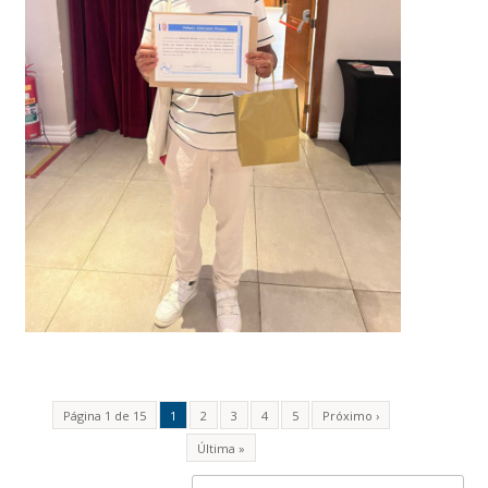
Página 1 de 15
1
2
3
4
5
Próximo ›
Última »