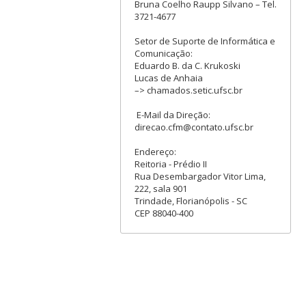
Bruna Coelho Raupp Silvano – Tel.
3721-4677
Setor de Suporte de Informática e
Comunicação:
Eduardo B. da C. Krukoski
Lucas de Anhaia
–> chamados.setic.ufsc.br
E-Mail da Direção:
direcao.cfm@contato.ufsc.br
Endereço:
Reitoria - Prédio II
Rua Desembargador Vitor Lima,
222, sala 901
Trindade, Florianópolis - SC
CEP 88040-400