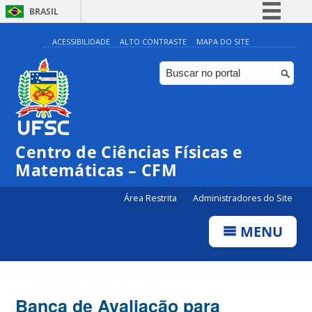
BRASIL
Simplifique!
ACESSIBILIDADE
ALTO CONTRASTE
MAPA DO SITE
Comunica BR
Participe
Acesso à informação
Legislação
Centro de Ciências Físicas e
Canais
Matemáticas – CFM
Área Restrita
Administradores do Site
MENU
Banca de Avaliação para