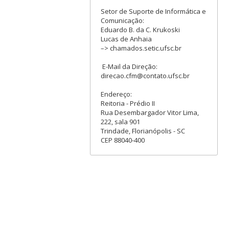
Setor de Suporte de Informática e
Comunicação:
Eduardo B. da C. Krukoski
Lucas de Anhaia
–> chamados.setic.ufsc.br
E-Mail da Direção:
direcao.cfm@contato.ufsc.br
Endereço:
Reitoria - Prédio II
Rua Desembargador Vitor Lima,
222, sala 901
Trindade, Florianópolis - SC
CEP 88040-400