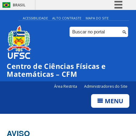
BRASIL
Simplifique!
ACESSIBILIDADE
ALTO CONTRASTE
MAPA DO SITE
Comunica BR
Participe
Acesso à informação
Legislação
Centro de Ciências Físicas e
Canais
Matemáticas – CFM
Área Restrita
Administradores do Site
MENU
AVISO