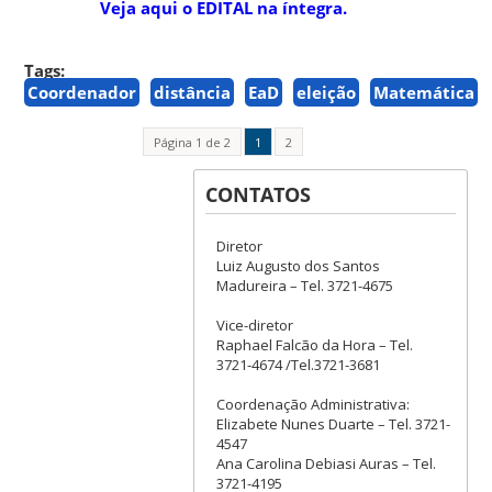
Veja aqui o
EDITAL
na íntegra.
Tags:
Coordenador
distância
EaD
eleição
Matemática
Página 1 de 2
1
2
CONTATOS
Diretor
Luiz Augusto dos Santos
Madureira – Tel. 3721-4675
Vice-diretor
Raphael Falcão da Hora – Tel.
3721-4674 /Tel.3721-3681
Coordenação Administrativa:
Elizabete Nunes Duarte – Tel. 3721-
4547
Ana Carolina Debiasi Auras – Tel.
3721-4195