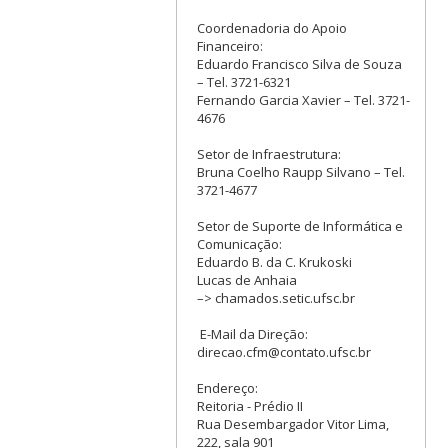
Coordenadoria do Apoio
Financeiro:
Eduardo Francisco Silva de Souza
– Tel. 3721-6321
Fernando Garcia Xavier – Tel. 3721-
4676
Setor de Infraestrutura:
Bruna Coelho Raupp Silvano – Tel.
3721-4677
Setor de Suporte de Informática e
Comunicação:
Eduardo B. da C. Krukoski
Lucas de Anhaia
–> chamados.setic.ufsc.br
E-Mail da Direção:
direcao.cfm@contato.ufsc.br
Endereço:
Reitoria - Prédio II
Rua Desembargador Vitor Lima,
222, sala 901