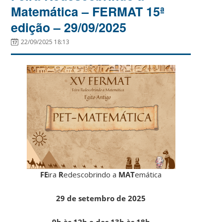
Matemática – FERMAT 15ª
edição – 29/09/2025
22/09/2025 18:13
FE
ira
R
edescobrindo a
MAT
emática
29 de setembro de 2025
9h às 12h e das 13h às 18h