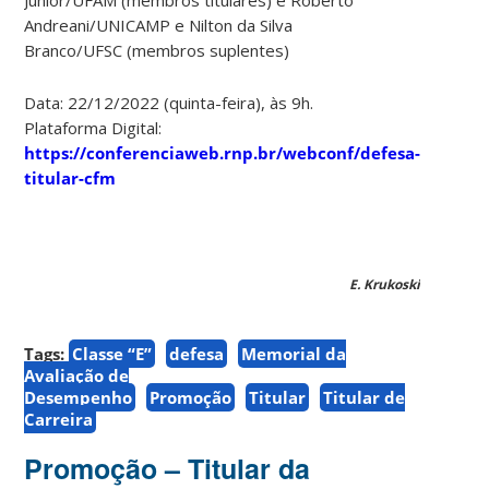
Júnior/UFAM (membros titulares) e Roberto
Andreani/UNICAMP e Nilton da Silva
Branco/UFSC (membros suplentes)
Data: 22/12/2022 (quinta-feira), às 9h.
Plataforma Digital:
https://conferenciaweb.rnp.br/webconf/defesa-
titular-cfm
E. Krukoski
Tags:
Classe “E”
defesa
Memorial da
Avaliação de
Desempenho
Promoção
Titular
Titular de
Carreira
Promoção – Titular da