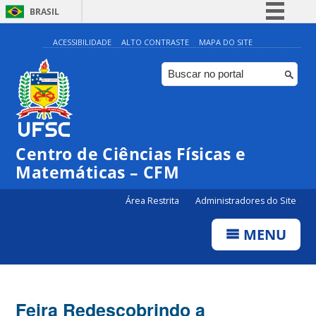
BRASIL
Simplifique!
ACESSIBILIDADE
ALTO CONTRASTE
MAPA DO SITE
Comunica BR
Participe
Acesso à informação
Legislação
Centro de Ciências Físicas e
Canais
Matemáticas – CFM
Área Restrita
Administradores do Site
MENU
Feira Redescobrindo a