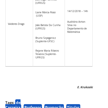
(UFRGS)
14/12/2018 – 14h
Liane Márcia Rossi
(USP)
Auditório Airton
Valderes Drago
João Batista Da Cunha
Silva no
(UFRGS)
Departamento de
Matemática
Bruno Szpoganicz
(Suplente-UFSC)
Rejane Maria Ribeiro
Teixeira (Suplente-
UFRGS)
E. Krukoski
Tags:
de
Carreira
Professor
Promoção
Titular