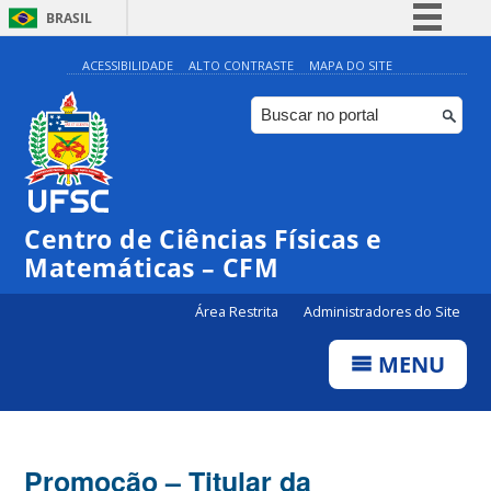
BRASIL
Simplifique!
ACESSIBILIDADE
ALTO CONTRASTE
MAPA DO SITE
Comunica BR
Participe
Acesso à informação
Legislação
Centro de Ciências Físicas e
Canais
Matemáticas – CFM
Área Restrita
Administradores do Site
MENU
Promoção – Titular da