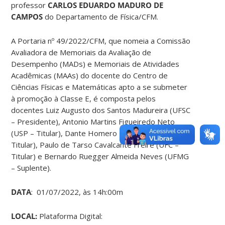
professor
CARLOS EDUARDO MADURO DE
CAMPOS
do Departamento de Física/CFM.
A Portaria nº 49/2022/CFM, que nomeia a Comissão
Avaliadora de Memoriais da Avaliação de
Desempenho (MADs) e Memoriais de Atividades
Acadêmicas (MAAs) do docente do Centro de
Ciências Físicas e Matemáticas apto a se submeter
à promoção à Classe E, é composta pelos
docentes Luiz Augusto dos Santos Madureira (UFSC
– Presidente), Antonio Martins Figueiredo Neto
(USP – Titular), Dante Homero Mosca Junior (UFPR–
Titular), Paulo de Tarso Cavalcante Freire (UFC –
Titular) e Bernardo Ruegger Almeida Neves (UFMG
– Suplente).
DATA
: 01/07/2022, às 14h:00m
LOCAL:
Plataforma Digital: