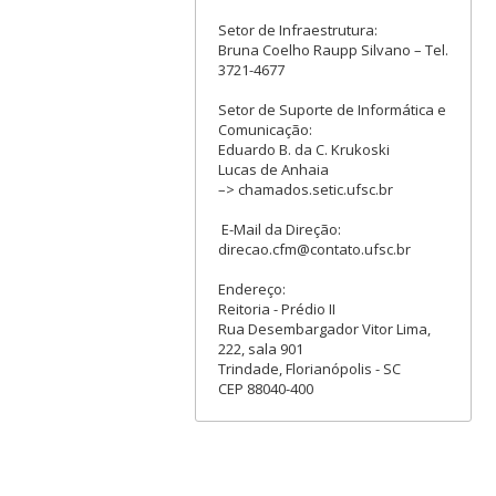
Setor de Infraestrutura:
Bruna Coelho Raupp Silvano – Tel.
3721-4677
Setor de Suporte de Informática e
Comunicação:
Eduardo B. da C. Krukoski
Lucas de Anhaia
–> chamados.setic.ufsc.br
E-Mail da Direção:
direcao.cfm@contato.ufsc.br
Endereço:
Reitoria - Prédio II
Rua Desembargador Vitor Lima,
222, sala 901
Trindade, Florianópolis - SC
CEP 88040-400