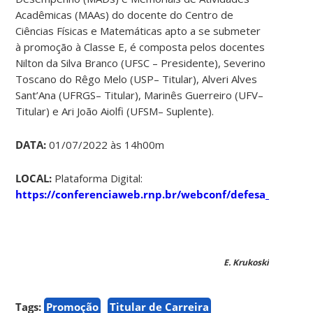
Acadêmicas (MAAs) do docente do Centro de
Ciências Físicas e Matemáticas apto a se submeter
à promoção à Classe E, é composta pelos docentes
Nilton da Silva Branco (UFSC – Presidente), Severino
Toscano do Rêgo Melo (USP– Titular), Alveri Alves
Sant’Ana (UFRGS– Titular), Marinês Guerreiro (UFV–
Titular) e Ari João Aiolfi (UFSM– Suplente).
DATA:
01/07/2022 às 14h00m
LOCAL:
Plataforma Digital:
https://conferenciaweb.rnp.br/webconf/defesa_maa
E. Krukoski
Tags:
Promoção
Titular de Carreira