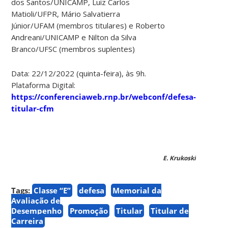
dos Santos/UNICAMP, Luiz Carlos
Matioli/UFPR, Mário Salvatierra
Júnior/UFAM (membros titulares) e Roberto
Andreani/UNICAMP e Nilton da Silva
Branco/UFSC (membros suplentes)
Data: 22/12/2022 (quinta-feira), às 9h.
Plataforma Digital:
https://conferenciaweb.rnp.br/webconf/defesa-
titular-cfm
E. Krukoski
Tags:
Classe “E”
defesa
Memorial da
Avaliação de
Desempenho
Promoção
Titular
Titular de
Carreira