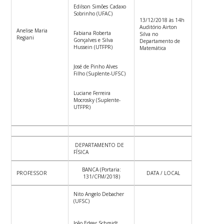
Edilson Simões Cadaxo
Sobrinho (UFAC)
13/12/2018 às 14h
Auditório Airton
Anelise Maria
Fabiana Roberta
Silva no
Regiani
Gonçalves e Silva
Departamento de
Hussein (UTFPR)
Matemática
José de Pinho Alves
Filho (Suplente-UFSC)
Luciane Ferreira
Mocrosky (Suplente-
UTFPR)
DEPARTAMENTO DE
FÍSICA
BANCA (Portaria:
PROFESSOR
DATA / LOCAL
131/CFM/2018)
Nito Angelo Debacher
(UFSC)
João Edgar Schmidt