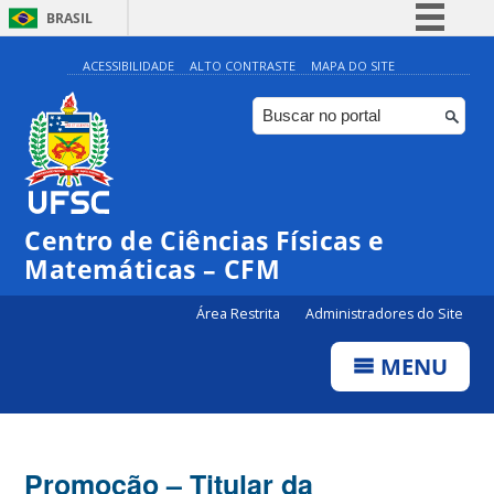
BRASIL
Simplifique!
ACESSIBILIDADE
ALTO CONTRASTE
MAPA DO SITE
Comunica BR
Participe
Acesso à informação
Legislação
Centro de Ciências Físicas e
Canais
Matemáticas – CFM
Área Restrita
Administradores do Site
MENU
Promoção – Titular da