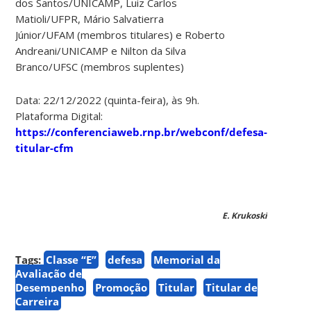
dos Santos/UNICAMP, Luiz Carlos
Matioli/UFPR, Mário Salvatierra
Júnior/UFAM (membros titulares) e Roberto
Andreani/UNICAMP e Nilton da Silva
Branco/UFSC (membros suplentes)
Data: 22/12/2022 (quinta-feira), às 9h.
Plataforma Digital:
https://conferenciaweb.rnp.br/webconf/defesa-
titular-cfm
E. Krukoski
Tags:
Classe “E”
defesa
Memorial da
Avaliação de
Desempenho
Promoção
Titular
Titular de
Carreira