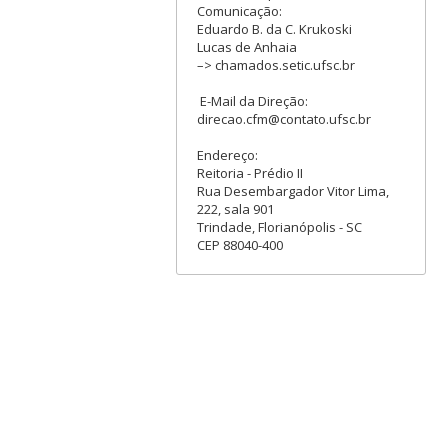
Comunicação:
Eduardo B. da C. Krukoski
Lucas de Anhaia
–> chamados.setic.ufsc.br
E-Mail da Direção:
direcao.cfm@contato.ufsc.br
Endereço:
Reitoria - Prédio II
Rua Desembargador Vitor Lima,
222, sala 901
Trindade, Florianópolis - SC
CEP 88040-400