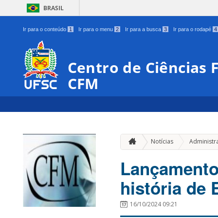
BRASIL
Ir para o conteúdo
1
Ir para o menu
2
Ir para a busca
3
Ir para o rodapé
4
Centro de Ciências 
CFM
Notícias
Administr
Lançamento 
história de 
16/10/2024 09:21