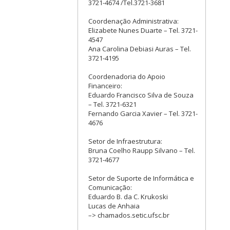
3721-4674 /Tel.3721-3681
Coordenação Administrativa:
Elizabete Nunes Duarte – Tel. 3721-
4547
Ana Carolina Debiasi Auras – Tel.
3721-4195
Coordenadoria do Apoio
Financeiro:
Eduardo Francisco Silva de Souza
– Tel. 3721-6321
Fernando Garcia Xavier – Tel. 3721-
4676
Setor de Infraestrutura:
Bruna Coelho Raupp Silvano – Tel.
3721-4677
Setor de Suporte de Informática e
Comunicação:
Eduardo B. da C. Krukoski
Lucas de Anhaia
–> chamados.setic.ufsc.br