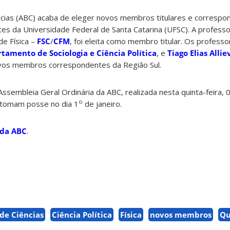
ncias (ABC) acaba de eleger novos membros titulares e correspo
tes da Universidade Federal de Santa Catarina (UFSC). A profes
e Física –
FSC
/
CFM
, foi eleita como membro titular. Os profess
tamento de Sociologia e Ciência Política
, e
Tiago Elias Allie
ovos membros correspondentes da Região Sul.
Assembleia Geral Ordinária da ABC, realizada nesta quinta-feira, 
o
 tomam posse no dia 1
de janeiro.
 da ABC
.
de Ciências
Ciência Política
Física
novos membros
Qu