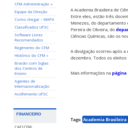
CFM Administração »
A Academia Brasileira de Ciê
Equipe da Direção
Entre eles, estão três docen
Como chegar – MAPA
Menezes, do departamento d
Classificados UFSC
Pereira de Oliveira, do
depar
Software Livres
Ciências Químicas, são os n
Recomendados
Regimento do CFM
A divulgação ocorreu após a 
Histórico do CFM »
dezembro. Todos os eleitos
Brasão com Siglas
dos Centros de
Mais informações na
página
Ensino
Agentes de
Internacionalização
Acolhimento UFSC
FINANCEIRO
Tags:
Academia Brasileira 
CAF|CFM: