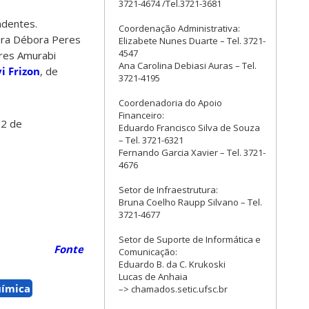
3721-4674 /Tel.3721-3681
ndentes.
Coordenação Administrativa:
sora Débora Peres
Elizabete Nunes Duarte – Tel. 3721-
4547
ores Amurabi
Ana Carolina Debiasi Auras – Tel.
vi Frizon
, de
3721-4195
Coordenadoria do Apoio
Financeiro:
02 de
Eduardo Francisco Silva de Souza
– Tel. 3721-6321
Fernando Garcia Xavier – Tel. 3721-
4676
Setor de Infraestrutura:
Bruna Coelho Raupp Silvano – Tel.
3721-4677
Setor de Suporte de Informática e
Fonte
Comunicação:
Eduardo B. da C. Krukoski
Lucas de Anhaia
ímica
–> chamados.setic.ufsc.br