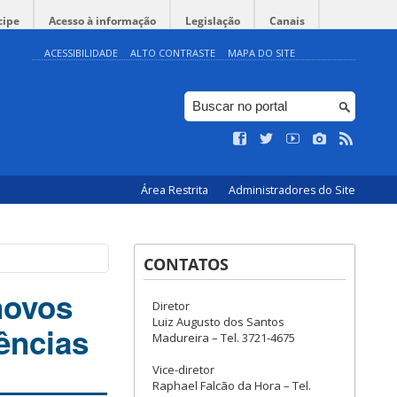
cipe
Acesso à informação
Legislação
Canais
ACESSIBILIDADE
ALTO CONTRASTE
MAPA DO SITE
Área Restrita
Administradores do Site
CONTATOS
novos
Diretor
Luiz Augusto dos Santos
ências
Madureira – Tel. 3721-4675
Vice-diretor
Raphael Falcão da Hora – Tel.