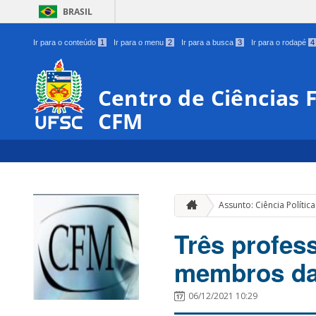
BRASIL
Ir para o conteúdo
1
Ir para o menu
2
Ir para a busca
3
Ir para o rodapé
4
Centro de Ciências 
CFM
Assunto: Ciência Política
Três profes
membros da 
06/12/2021 10:29