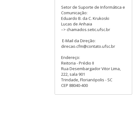
Setor de Suporte de Informática e
Comunicação:
Eduardo B. da C. Krukoski
Lucas de Anhaia
–> chamados.setic.ufsc.br
E-Mail da Direção:
direcao.cfm@contato.ufsc.br
Endereço:
Reitoria - Prédio II
Rua Desembargador Vitor Lima,
222, sala 901
Trindade, Florianópolis - SC
CEP 88040-400