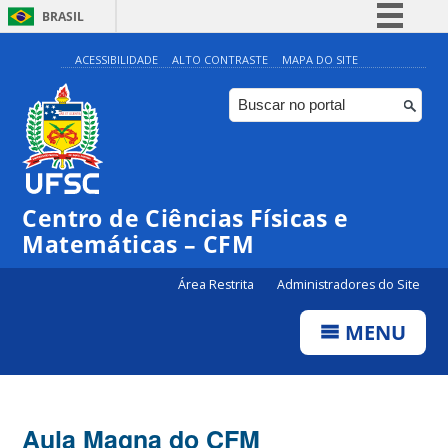
BRASIL
Simplifique!
ACESSIBILIDADE
ALTO CONTRASTE
MAPA DO SITE
Comunica BR
Participe
Acesso à informação
Legislação
Centro de Ciências Físicas e
Canais
Matemáticas – CFM
Área Restrita
Administradores do Site
MENU
Aula Magna do CFM