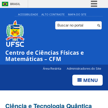
BRASIL
Simplifique!
ACESSIBILIDADE
ALTO CONTRASTE
MAPA DO SITE
Comunica BR
Participe
Acesso à informação
Legislação
Centro de Ciências Físicas e
Canais
Matemáticas – CFM
Área Restrita
Administradores do Site
MENU
Ciência e Tecnologia Quântica