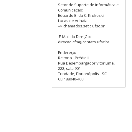
Setor de Suporte de Informática e
Comunicação:
Eduardo B. da C. Krukoski
Lucas de Anhaia
–> chamados.setic.ufsc.br
E-Mail da Direção:
direcao.cfm@contato.ufsc.br
Endereço:
Reitoria - Prédio II
Rua Desembargador Vitor Lima,
222, sala 901
Trindade, Florianópolis - SC
CEP 88040-400