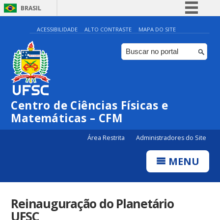
BRASIL
Simplifique!
ACESSIBILIDADE
ALTO CONTRASTE
MAPA DO SITE
Comunica BR
Participe
Acesso à informação
Legislação
Centro de Ciências Físicas e
Canais
Matemáticas – CFM
Área Restrita
Administradores do Site
MENU
Reinauguração do Planetário
UFSC