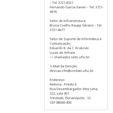
– Tel. 3721-6321
Fernando Garcia Xavier – Tel. 3721-
4676
Setor de Infraestrutura:
Bruna Coelho Raupp Silvano – Tel.
3721-4677
Setor de Suporte de Informática e
Comunicação:
Eduardo B. da C. Krukoski
Lucas de Anhaia
–> chamados.setic.ufsc.br
E-Mail da Direção:
direcao.cfm@contato.ufsc.br
Endereço:
Reitoria - Prédio II
Rua Desembargador Vitor Lima,
222, sala 901
Trindade, Florianópolis - SC
CEP 88040-400