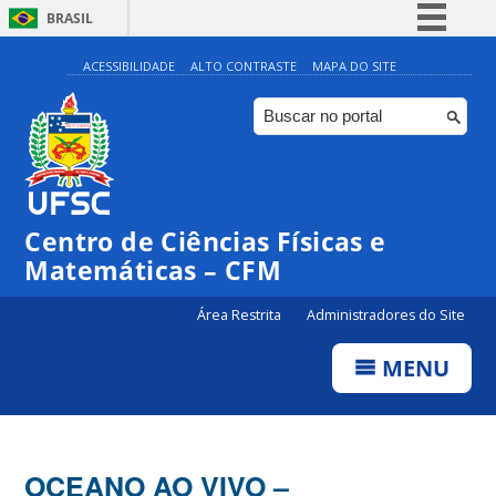
BRASIL
Simplifique!
ACESSIBILIDADE
ALTO CONTRASTE
MAPA DO SITE
Comunica BR
Participe
Acesso à informação
Legislação
Centro de Ciências Físicas e
Canais
Matemáticas – CFM
Área Restrita
Administradores do Site
MENU
OCEANO AO VIVO –