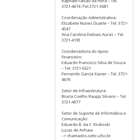
Raphael Falcão da Hora – Tel.
3721-4674 /Tel.3721-3681
Coordenação Administrativa:
Elizabete Nunes Duarte – Tel. 3721-
4547
Ana Carolina Debiasi Auras – Tel.
3721-4195
Coordenadoria do Apoio
Financeiro:
Eduardo Francisco Silva de Souza
– Tel. 3721-6321
Fernando Garcia Xavier – Tel. 3721-
4676
Setor de Infraestrutura:
Bruna Coelho Raupp Silvano – Tel.
3721-4677
Setor de Suporte de Informática e
Comunicação:
Eduardo B. da C. Krukoski
Lucas de Anhaia
–> chamados.setic.ufsc.br