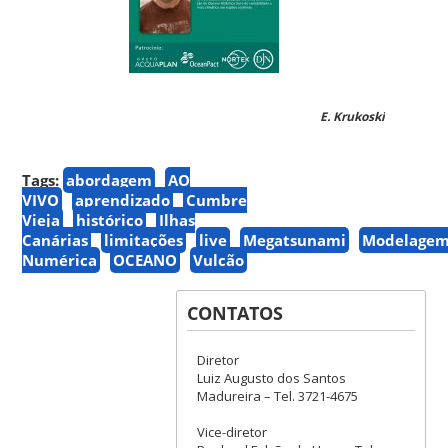
E. Krukoski
Tags:
abordagem
AO
VIVO
aprendizado
Cumbre
Vieja
histórico
Ilhas
Canárias
limitações
live
Megatsunami
Modelage
Numérica
OCEANO
Vulcão
CONTATOS
Diretor
Luiz Augusto dos Santos
Madureira – Tel. 3721-4675
Vice-diretor