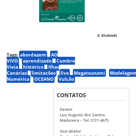
E. Krukoski
Tags:
abordagem
AO
VIVO
aprendizado
Cumbre
Vieja
histórico
Ilhas
Canárias
limitações
live
Megatsunami
Modelage
Numérica
OCEANO
Vulcão
CONTATOS
Diretor
Luiz Augusto dos Santos
Madureira – Tel. 3721-4675
Vice-diretor