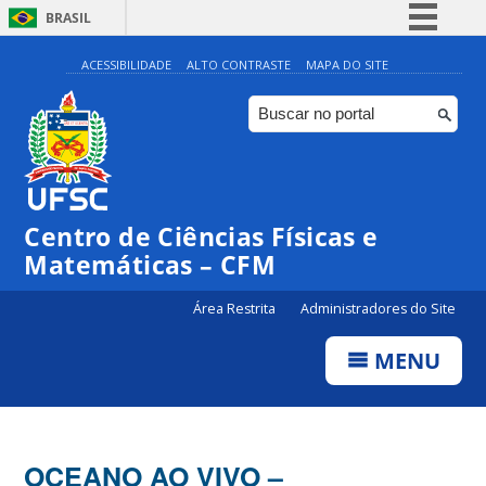
BRASIL
Simplifique!
ACESSIBILIDADE
ALTO CONTRASTE
MAPA DO SITE
Comunica BR
Participe
Acesso à informação
Legislação
Centro de Ciências Físicas e
Canais
Matemáticas – CFM
Área Restrita
Administradores do Site
MENU
OCEANO AO VIVO –