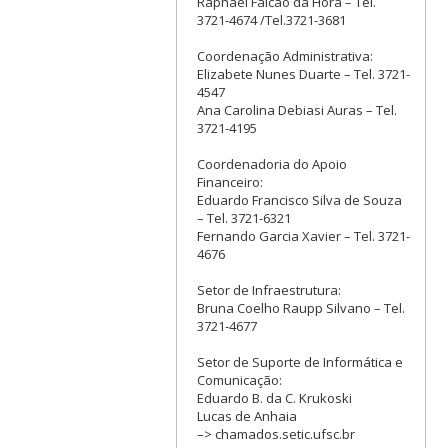
Raphael Falcão da Hora – Tel.
3721-4674 /Tel.3721-3681
Coordenação Administrativa:
Elizabete Nunes Duarte – Tel. 3721-
4547
Ana Carolina Debiasi Auras – Tel.
3721-4195
Coordenadoria do Apoio
Financeiro:
Eduardo Francisco Silva de Souza
– Tel. 3721-6321
Fernando Garcia Xavier – Tel. 3721-
4676
Setor de Infraestrutura:
Bruna Coelho Raupp Silvano – Tel.
3721-4677
Setor de Suporte de Informática e
Comunicação:
Eduardo B. da C. Krukoski
Lucas de Anhaia
–> chamados.setic.ufsc.br