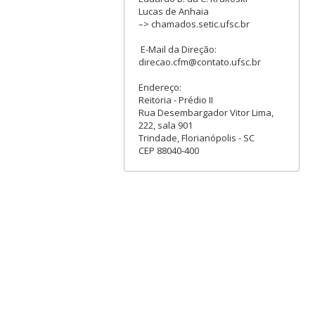
Lucas de Anhaia
–> chamados.setic.ufsc.br
E-Mail da Direção:
direcao.cfm@contato.ufsc.br
Endereço:
Reitoria - Prédio II
Rua Desembargador Vitor Lima,
222, sala 901
Trindade, Florianópolis - SC
CEP 88040-400