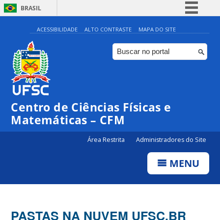
BRASIL
Simplifique!
ACESSIBILIDADE
ALTO CONTRASTE
MAPA DO SITE
Comunica BR
Participe
Acesso à informação
Legislação
Centro de Ciências Físicas e
Canais
Matemáticas – CFM
Área Restrita
Administradores do Site
MENU
PASTAS NA NUVEM UFSC.BR