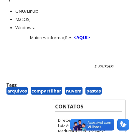
GNU/Linux;
MacOS;
Windows.
Maiores informações
<AQUI>
E. Krukoski
Tags:
arquivos
compartilhar
nuvem
pastas
CONTATOS
Diretor
Luiz Augusto dos Santos
Madureira – Tel. 3721-4675