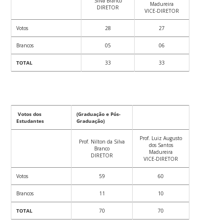
Silva Branco
Madureira
DIRETOR
VICE-DIRETOR
Votos
28
27
Brancos
05
06
TOTAL
33
33
Votos dos
(Graduação e Pós-
Estudantes
Graduação)
Prof. Luiz Augusto
Prof. Nilton da Silva
dos Santos
Branco
Madureira
DIRETOR
VICE-DIRETOR
Votos
59
60
Brancos
11
10
TOTAL
70
70