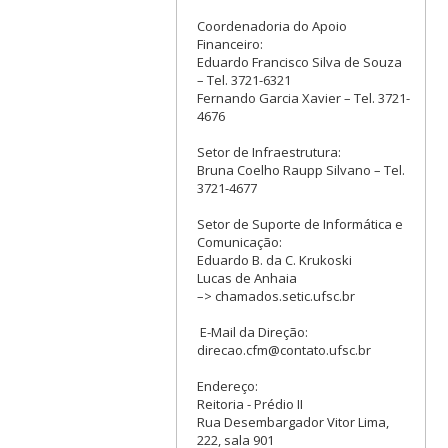
Coordenadoria do Apoio
Financeiro:
Eduardo Francisco Silva de Souza
– Tel. 3721-6321
Fernando Garcia Xavier – Tel. 3721-
4676
Setor de Infraestrutura:
Bruna Coelho Raupp Silvano – Tel.
3721-4677
Setor de Suporte de Informática e
Comunicação:
Eduardo B. da C. Krukoski
Lucas de Anhaia
–> chamados.setic.ufsc.br
E-Mail da Direção:
direcao.cfm@contato.ufsc.br
Endereço:
Reitoria - Prédio II
Rua Desembargador Vitor Lima,
222, sala 901