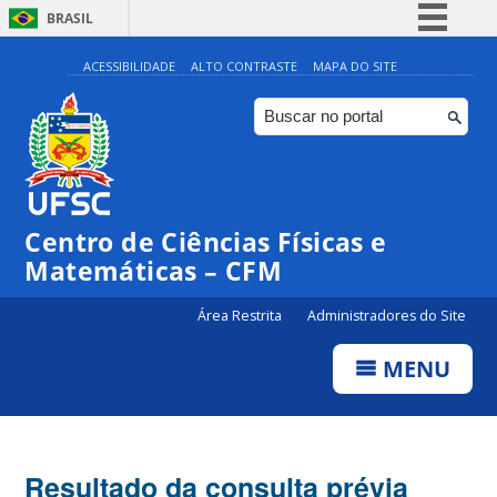
BRASIL
Simplifique!
ACESSIBILIDADE
ALTO CONTRASTE
MAPA DO SITE
Comunica BR
Participe
Acesso à informação
Legislação
Centro de Ciências Físicas e
Canais
Matemáticas – CFM
Área Restrita
Administradores do Site
MENU
Resultado da consulta prévia