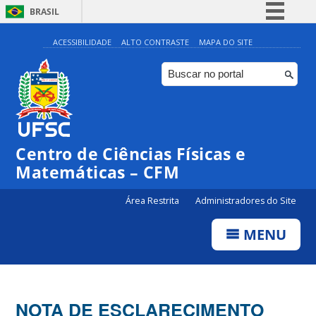
BRASIL
Simplifique!
ACESSIBILIDADE
ALTO CONTRASTE
MAPA DO SITE
Comunica BR
Participe
Acesso à informação
Legislação
Centro de Ciências Físicas e
Canais
Matemáticas – CFM
Área Restrita
Administradores do Site
MENU
NOTA DE ESCLARECIMENTO