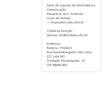
Setor de Suporte de Informática e
Comunicação:
Eduardo B. da C. Krukoski
Lucas de Anhaia
–> chamados.setic.ufsc.br
E-Mail da Direção:
direcao.cfm@contato.ufsc.br
Endereço:
Reitoria - Prédio II
Rua Desembargador Vitor Lima,
222, sala 901
Trindade, Florianópolis - SC
CEP 88040-400