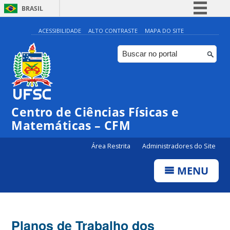
BRASIL
Simplifique!
ACESSIBILIDADE
ALTO CONTRASTE
MAPA DO SITE
Comunica BR
Participe
Acesso à informação
Legislação
Centro de Ciências Físicas e
Canais
Matemáticas – CFM
Área Restrita
Administradores do Site
MENU
Planos de Trabalho dos