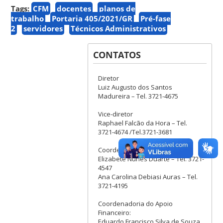
Tags:
CFM
docentes
planos de
trabalho
Portaria 405/2021/GR
Pré-fase
2
servidores
Técnicos Administrativos
CONTATOS
Diretor
Luiz Augusto dos Santos
Madureira – Tel. 3721-4675
Vice-diretor
Raphael Falcão da Hora – Tel.
3721-4674 /Tel.3721-3681
Coordenação Administrativa:
Elizabete Nunes Duarte – Tel. 3721-
4547
Ana Carolina Debiasi Auras – Tel.
3721-4195
Coordenadoria do Apoio
Financeiro:
Eduardo Francisco Silva de Souza