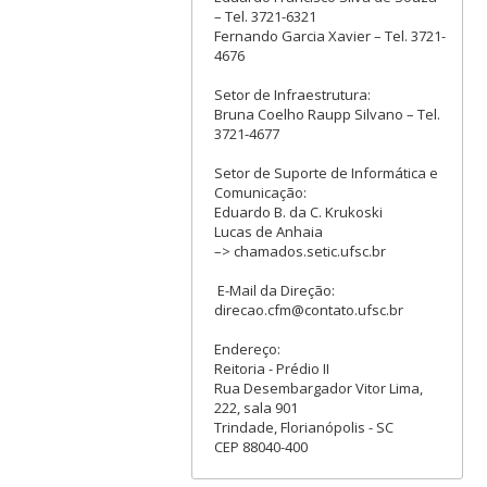
– Tel. 3721-6321
Fernando Garcia Xavier – Tel. 3721-
4676
Setor de Infraestrutura:
Bruna Coelho Raupp Silvano – Tel.
3721-4677
Setor de Suporte de Informática e
Comunicação:
Eduardo B. da C. Krukoski
Lucas de Anhaia
–> chamados.setic.ufsc.br
E-Mail da Direção:
direcao.cfm@contato.ufsc.br
Endereço:
Reitoria - Prédio II
Rua Desembargador Vitor Lima,
222, sala 901
Trindade, Florianópolis - SC
CEP 88040-400