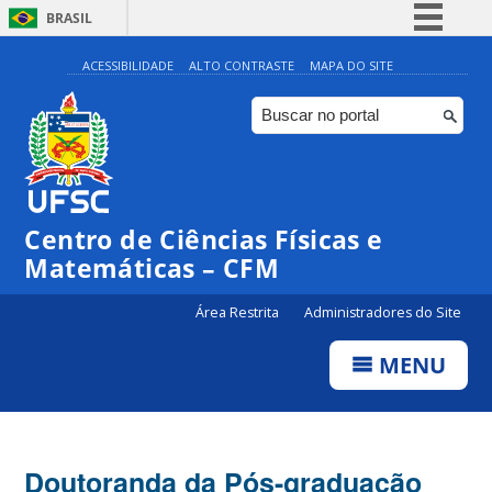
BRASIL
Simplifique!
ACESSIBILIDADE
ALTO CONTRASTE
MAPA DO SITE
Comunica BR
Participe
Acesso à informação
Legislação
Centro de Ciências Físicas e
Canais
Matemáticas – CFM
Área Restrita
Administradores do Site
MENU
Doutoranda da Pós-graduação