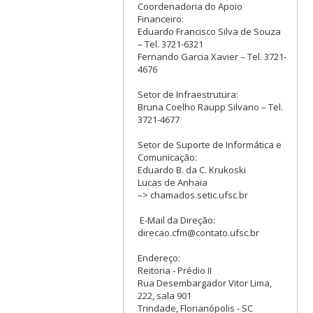
Coordenadoria do Apoio
Financeiro:
Eduardo Francisco Silva de Souza
– Tel. 3721-6321
Fernando Garcia Xavier – Tel. 3721-
4676
Setor de Infraestrutura:
Bruna Coelho Raupp Silvano – Tel.
3721-4677
Setor de Suporte de Informática e
Comunicação:
Eduardo B. da C. Krukoski
Lucas de Anhaia
–> chamados.setic.ufsc.br
E-Mail da Direção:
direcao.cfm@contato.ufsc.br
Endereço:
Reitoria - Prédio II
Rua Desembargador Vitor Lima,
222, sala 901
Trindade, Florianópolis - SC