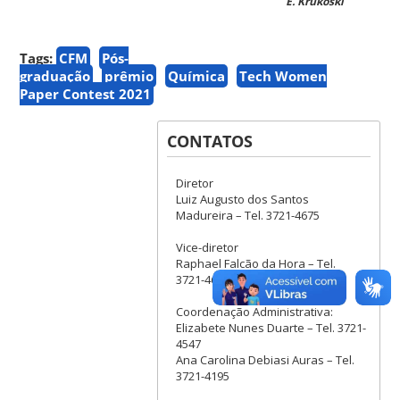
E. Krukoski
Tags:
CFM
Pós-
graduação
prêmio
Química
Tech Women
Paper Contest 2021
CONTATOS
Diretor
Luiz Augusto dos Santos
Madureira – Tel. 3721-4675
Vice-diretor
Raphael Falcão da Hora – Tel.
3721-4674 /Tel.3721-3681
Coordenação Administrativa:
Elizabete Nunes Duarte – Tel. 3721-
4547
Ana Carolina Debiasi Auras – Tel.
3721-4195