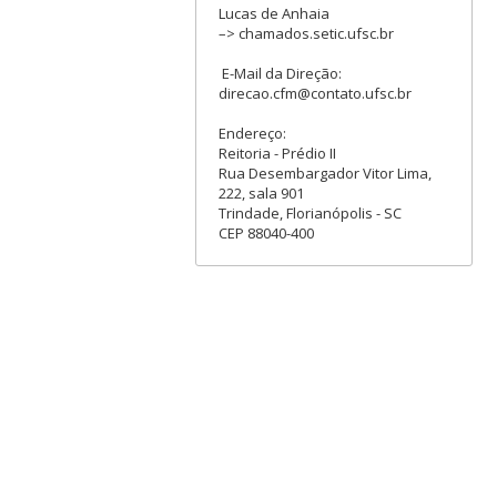
Lucas de Anhaia
–> chamados.setic.ufsc.br
E-Mail da Direção:
direcao.cfm@contato.ufsc.br
Endereço:
Reitoria - Prédio II
Rua Desembargador Vitor Lima,
222, sala 901
Trindade, Florianópolis - SC
CEP 88040-400