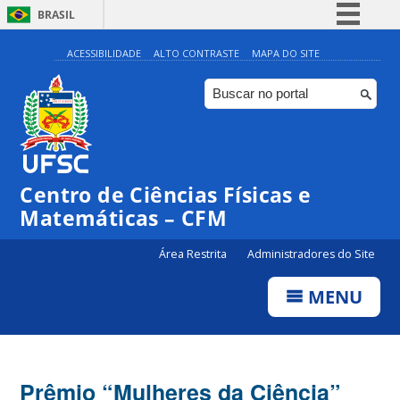
BRASIL
Simplifique!
ACESSIBILIDADE
ALTO CONTRASTE
MAPA DO SITE
Comunica BR
Participe
Acesso à informação
Legislação
Centro de Ciências Físicas e
Canais
Matemáticas – CFM
Área Restrita
Administradores do Site
MENU
Prêmio “Mulheres da Ciência”