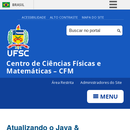
BRASIL
Simplifique!
ACESSIBILIDADE
ALTO CONTRASTE
MAPA DO SITE
Comunica BR
Participe
Acesso à informação
Legislação
Centro de Ciências Físicas e
Canais
Matemáticas – CFM
Área Restrita
Administradores do Site
MENU
Atualizando o Java &