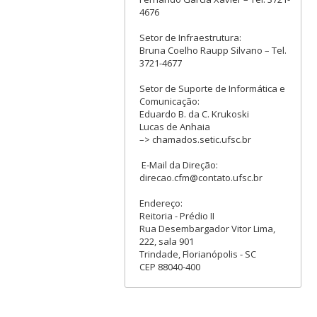
4676
Setor de Infraestrutura:
Bruna Coelho Raupp Silvano – Tel.
3721-4677
Setor de Suporte de Informática e
Comunicação:
Eduardo B. da C. Krukoski
Lucas de Anhaia
–> chamados.setic.ufsc.br
E-Mail da Direção:
direcao.cfm@contato.ufsc.br
Endereço:
Reitoria - Prédio II
Rua Desembargador Vitor Lima,
222, sala 901
Trindade, Florianópolis - SC
CEP 88040-400