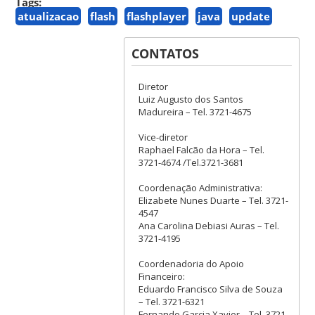
Tags:
atualizacao
flash
flashplayer
java
update
CONTATOS
Diretor
Luiz Augusto dos Santos
Madureira – Tel. 3721-4675
Vice-diretor
Raphael Falcão da Hora – Tel.
3721-4674 /Tel.3721-3681
Coordenação Administrativa:
Elizabete Nunes Duarte – Tel. 3721-
4547
Ana Carolina Debiasi Auras – Tel.
3721-4195
Coordenadoria do Apoio
Financeiro:
Eduardo Francisco Silva de Souza
– Tel. 3721-6321
Fernando Garcia Xavier – Tel. 3721-