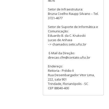
4676
Setor de Infraestrutura:
Bruna Coelho Raupp Silvano – Tel.
3721-4677
Setor de Suporte de Informática e
Comunicação:
Eduardo B. da C. Krukoski
Lucas de Anhaia
–> chamados.setic.ufsc.br
E-Mail da Direção:
direcao.cfm@contato.ufsc.br
Endereço:
Reitoria - Prédio II
Rua Desembargador Vitor Lima,
222, sala 901
Trindade, Florianópolis - SC
CEP 88040-400