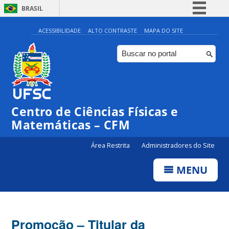
BRASIL
Simplifique!
ACESSIBILIDADE
ALTO CONTRASTE
MAPA DO SITE
Comunica BR
Participe
Acesso à informação
Legislação
Centro de Ciências Físicas e
Canais
Matemáticas – CFM
Área Restrita
Administradores do Site
MENU
Promoção – Titular da