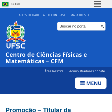
BRASIL
Simplifique!
ACESSIBILIDADE
ALTO CONTRASTE
MAPA DO SITE
Comunica BR
Participe
Acesso à informação
Legislação
Centro de Ciências Físicas e
Canais
Matemáticas – CFM
Área Restrita
Administradores do Site
MENU
Promoção – Titular da