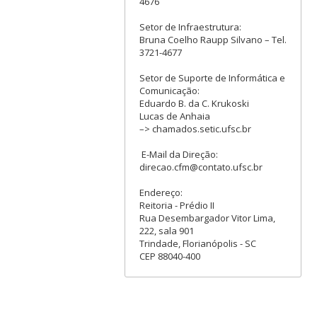
4676
Setor de Infraestrutura:
Bruna Coelho Raupp Silvano – Tel.
3721-4677
Setor de Suporte de Informática e
Comunicação:
Eduardo B. da C. Krukoski
Lucas de Anhaia
–> chamados.setic.ufsc.br
E-Mail da Direção:
direcao.cfm@contato.ufsc.br
Endereço:
Reitoria - Prédio II
Rua Desembargador Vitor Lima,
222, sala 901
Trindade, Florianópolis - SC
CEP 88040-400