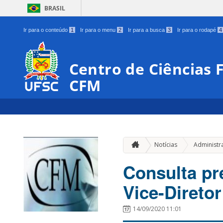
BRASIL
Ir para o conteúdo
1
Ir para o menu
2
Ir para a busca
3
Ir para o rodapé
4
Centro de Ciências 
CFM
Notícias
Administr
Consulta pré
Vice-Direto
14/09/2020 11:01