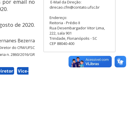
s por email no
E-Mail da Direção:
direcao.cfm@contato.ufsc.br
20.
Endereço:
Reitoria - Prédio II
agosto de 2020.
Rua Desembargador Vitor Lima,
222, sala 901
Trindade, Florianópolis - SC
Hernanes Bezerra
CEP 88040-400
Diretor do CFM/UFSC
aria n. 2860/2016/GR
iretor
Vice-