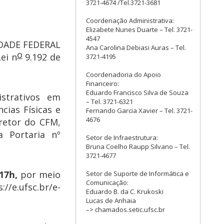
3721-4674 /Tel.3721-3681
Coordenação Administrativa:
Elizabete Nunes Duarte – Tel. 3721-
4547
IDADE FEDERAL
Ana Carolina Debiasi Auras – Tel.
o
ei n
9.192 de
3721-4195
Coordenadoria do Apoio
Financeiro:
Eduardo Francisco Silva de Souza
strativos em
– Tel. 3721-6321
cias Físicas e
Fernando Garcia Xavier – Tel. 3721-
4676
iretor do CFM,
a Portaria nº
Setor de Infraestrutura:
Bruna Coelho Raupp Silvano – Tel.
3721-4677
17h,
por meio
Setor de Suporte de Informática e
Comunicação:
//e.ufsc.br/e-
Eduardo B. da C. Krukoski
Lucas de Anhaia
–> chamados.setic.ufsc.br