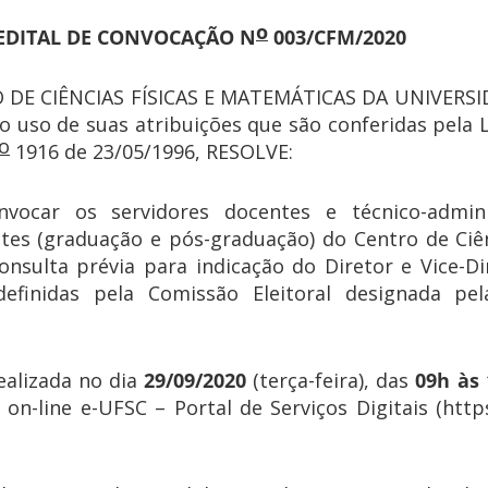
o
EDITAL DE CONVOCAÇÃO N
003/CFM/2020
DE CIÊNCIAS FÍSICAS E MATEMÁTICAS DA UNIVERS
uso de suas atribuições que são conferidas pela L
o
1916 de 23/05/1996, RESOLVE:
vocar os servidores docentes e técnico-admini
tes (graduação e pós-graduação) do Centro de Ciên
onsulta prévia para indicação do Diretor e Vice-D
efinidas pela Comissão Eleitoral designada pel
ealizada no dia
29/09/2020
(terça-feira), das
09h às 
on-line e-UFSC – Portal de Serviços Digitais (https: