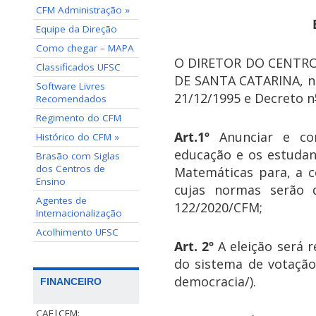
CFM Administração »
Equipe da Direção
Como chegar – MAPA
O DIRETOR DO CENTRO 
Classificados UFSC
DE SANTA CATARINA, no 
Software Livres
21/12/1995 e Decreto n
Recomendados
Regimento do CFM
Art.1º
Anunciar e con
Histórico do CFM »
educação e os estudan
Brasão com Siglas
dos Centros de
Matemáticas para, a c
Ensino
cujas normas serão d
Agentes de
122/2020/CFM;
Internacionalização
Acolhimento UFSC
Art. 2º
A eleição será r
do sistema de votação 
democracia/).
FINANCEIRO
CAF|CFM: