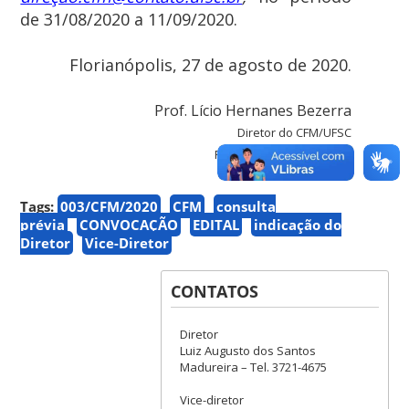
de 31/08/2020 a 11/09/2020.
Florianópolis, 27 de agosto de 2020.
Prof. Lício Hernanes Bezerra
Diretor do CFM/UFSC
Portaria n. 2860/2016/GR
Tags:
003/CFM/2020
CFM
consulta
prévia
CONVOCAÇÃO
EDITAL
indicação do
Diretor
Vice-Diretor
CONTATOS
Diretor
Luiz Augusto dos Santos
Madureira – Tel. 3721-4675
Vice-diretor