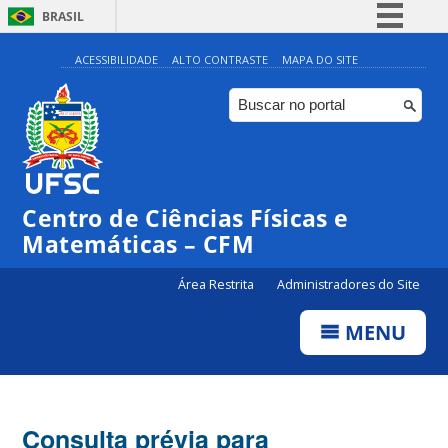
BRASIL
Simplifique!
ACESSIBILIDADE
ALTO CONTRASTE
MAPA DO SITE
Comunica BR
Participe
Acesso à informação
Legislação
Centro de Ciências Físicas e
Canais
Matemáticas – CFM
Área Restrita
Administradores do Site
MENU
Consulta prévia para