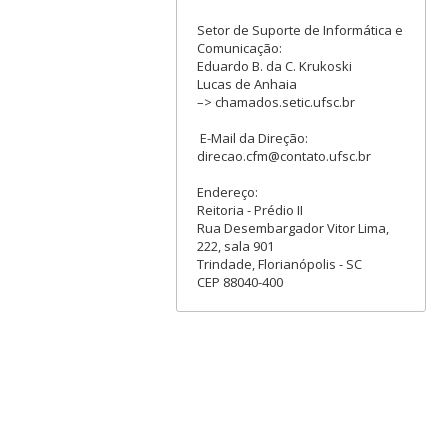
Setor de Suporte de Informática e
Comunicação:
Eduardo B. da C. Krukoski
Lucas de Anhaia
–> chamados.setic.ufsc.br
E-Mail da Direção:
direcao.cfm@contato.ufsc.br
Endereço:
Reitoria - Prédio II
Rua Desembargador Vitor Lima,
222, sala 901
Trindade, Florianópolis - SC
CEP 88040-400