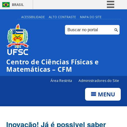
BRASIL
Simplifique!
ACESSIBILIDADE
ALTO CONTRASTE
MAPA DO SITE
Comunica BR
Participe
Acesso à informação
Legislação
Centro de Ciências Físicas e
Canais
Matemáticas – CFM
Área Restrita
Administradores do Site
MENU
Inovação! Já é possivel saber