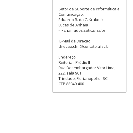
Setor de Suporte de Informática e
Comunicação:
Eduardo B. da C. Krukoski
Lucas de Anhaia
–> chamados.setic.ufsc.br
E-Mail da Direção:
direcao.cfm@contato.ufsc.br
Endereço:
Reitoria - Prédio II
Rua Desembargador Vitor Lima,
222, sala 901
Trindade, Florianópolis - SC
CEP 88040-400