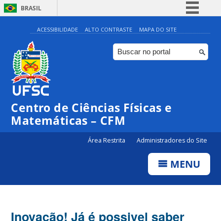
BRASIL
Simplifique!
ACESSIBILIDADE
ALTO CONTRASTE
MAPA DO SITE
Comunica BR
Participe
Acesso à informação
Legislação
Centro de Ciências Físicas e
Canais
Matemáticas – CFM
Área Restrita
Administradores do Site
MENU
Inovação! Já é possivel saber