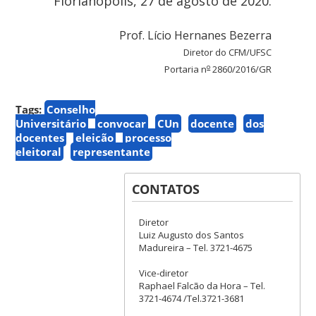
Florianópolis, 27 de agosto de 2020.
Prof. Lício Hernanes Bezerra
Diretor do CFM/UFSC
o
Portaria n
2860/2016/GR
Tags:
Conselho
Universitário
convocar
CUn
docente
dos
docentes
eleição
processo
eleitoral
representante
CONTATOS
Diretor
Luiz Augusto dos Santos
Madureira – Tel. 3721-4675
Vice-diretor
Raphael Falcão da Hora – Tel.
3721-4674 /Tel.3721-3681