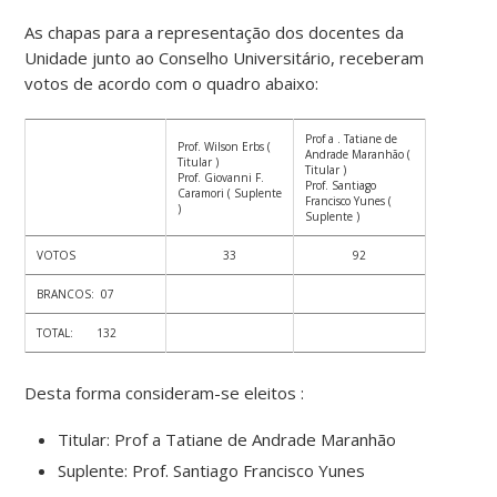
As chapas para a representação dos docentes da
Unidade junto ao Conselho Universitário, receberam
votos de acordo com o quadro abaixo:
Prof a . Tatiane de
Prof. Wilson Erbs (
Andrade Maranhão (
Titular )
Titular )
Prof. Giovanni F.
Prof. Santiago
Caramori ( Suplente
Francisco Yunes (
)
Suplente )
VOTOS
33
92
BRANCOS: 07
TOTAL: 132
Desta forma consideram-se eleitos :
Titular: Prof a Tatiane de Andrade Maranhão
Suplente: Prof. Santiago Francisco Yunes