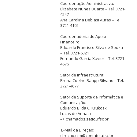
Coordenação Administrativa:
Elizabete Nunes Duarte – Tel. 3721-
4547
Ana Carolina Debiasi Auras – Tel.
3721-4195
Coordenadoria do Apoio
Financeiro:
Eduardo Francisco Silva de Souza
– Tel. 3721-6321
Fernando Garcia Xavier – Tel. 3721-
4676
Setor de Infraestrutura:
Bruna Coelho Raupp Silvano – Tel.
3721-4677
Setor de Suporte de Informática e
Comunicação:
Eduardo B. da C. Krukoski
Lucas de Anhaia
–> chamados.setic.ufsc.br
E-Mail da Direção:
direcao.cfm@contato.ufsc.br