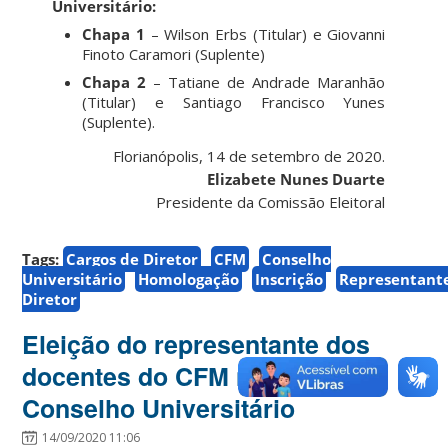
Universitário:
Chapa 1
– Wilson Erbs (Titular) e Giovanni
Finoto Caramori (Suplente)
Chapa 2
– Tatiane de Andrade Maranhão
(Titular) e Santiago Francisco Yunes
(Suplente).
Florianópolis, 14 de setembro de 2020.
Elizabete Nunes Duarte
Presidente da Comissão Eleitoral
Tags:
Cargos de Diretor
CFM
Conselho
Universitário
Homologação
Inscrição
Representant
Diretor
Eleição do representante dos
docentes do CFM no
Conselho Universitário
14/09/2020 11:06