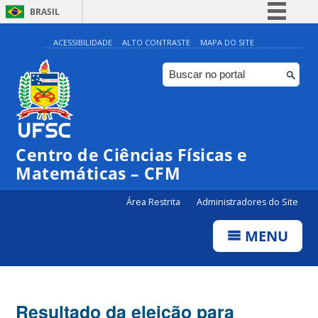
BRASIL
Simplifique!
ACESSIBILIDADE
ALTO CONTRASTE
MAPA DO SITE
Comunica BR
Participe
Acesso à informação
Legislação
Centro de Ciências Físicas e
Canais
Matemáticas – CFM
Área Restrita
Administradores do Site
MENU
Resultado da eleição para