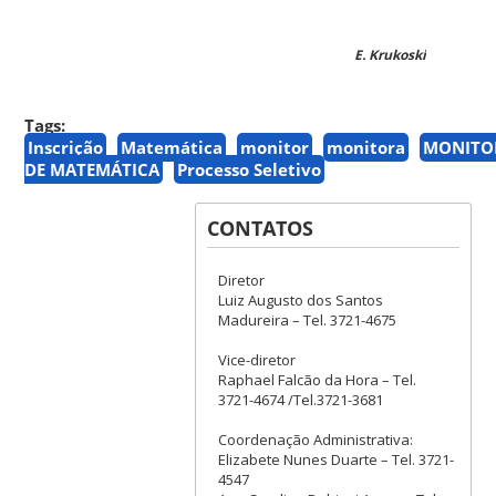
E. Krukoski
Tags:
Inscrição
Matemática
monitor
monitora
MONITO
DE MATEMÁTICA
Processo Seletivo
CONTATOS
Diretor
Luiz Augusto dos Santos
Madureira – Tel. 3721-4675
Vice-diretor
Raphael Falcão da Hora – Tel.
3721-4674 /Tel.3721-3681
Coordenação Administrativa:
Elizabete Nunes Duarte – Tel. 3721-
4547