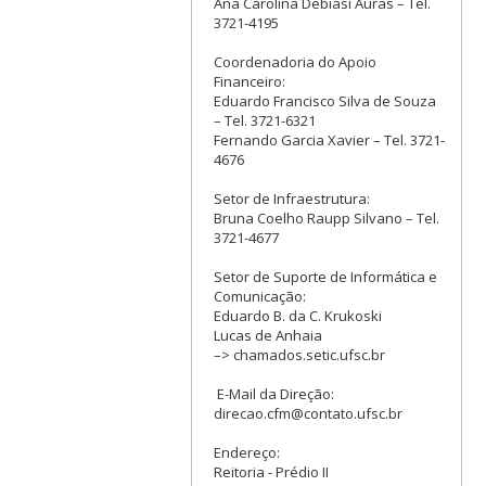
Ana Carolina Debiasi Auras – Tel.
3721-4195
Coordenadoria do Apoio
Financeiro:
Eduardo Francisco Silva de Souza
– Tel. 3721-6321
Fernando Garcia Xavier – Tel. 3721-
4676
Setor de Infraestrutura:
Bruna Coelho Raupp Silvano – Tel.
3721-4677
Setor de Suporte de Informática e
Comunicação:
Eduardo B. da C. Krukoski
Lucas de Anhaia
–> chamados.setic.ufsc.br
E-Mail da Direção:
direcao.cfm@contato.ufsc.br
Endereço:
Reitoria - Prédio II