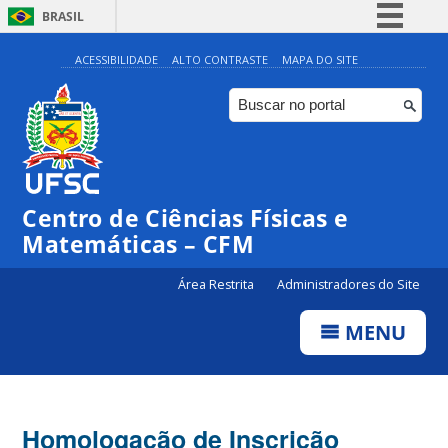
BRASIL
Simplifique!
ACESSIBILIDADE
ALTO CONTRASTE
MAPA DO SITE
Comunica BR
Participe
Acesso à informação
Legislação
Centro de Ciências Físicas e
Canais
Matemáticas – CFM
Área Restrita
Administradores do Site
MENU
Homologação de Inscrição