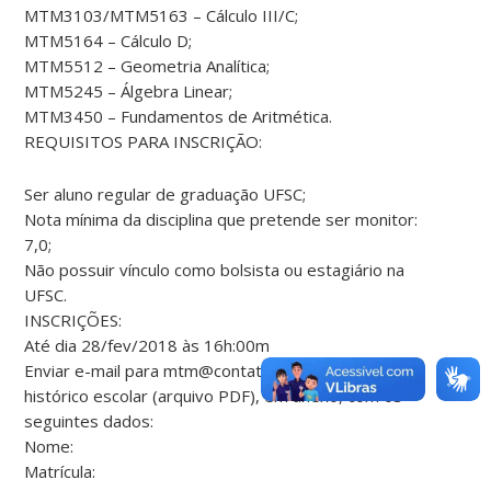
MTM3103/MTM5163 – Cálculo III/C;
MTM5164 – Cálculo D;
MTM5512 – Geometria Analítica;
MTM5245 – Álgebra Linear;
MTM3450 – Fundamentos de Aritmética.
REQUISITOS PARA INSCRIÇÃO:
Ser aluno regular de graduação UFSC;
Nota mínima da disciplina que pretende ser monitor:
7,0;
Não possuir vínculo como bolsista ou estagiário na
UFSC.
INSCRIÇÕES:
Até dia 28/fev/2018 às 16h:00m
Enviar e-mail para mtm@contato.ufsc.br com
histórico escolar (arquivo PDF), em anexo, com os
seguintes dados:
Nome:
Matrícula: